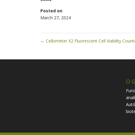
Posted on
March 27, 2024
←
Cellometer X2 Fluorescent Cell Viability Count
O G
Fund
anal
Autó
biot