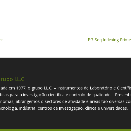
er
PG-Seq Indexing Prim
rupo I.L.C
ada em 1977, o grupo I.L.C. – Instrumentos de Laboratório e Científi
íticas para a investigação científica e controlo de qualidade. Presen
nomas, abrangemos o sectores de atividade e áreas tão diversas com
ecnologia, indústria, centros de investigação, clínica e universidades.