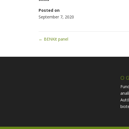
Posted on
September 7, 2020
←
BENKit panel
O G
Fund
anal
Autó
biot