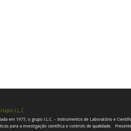
rupo I.L.C
ada em 1977, o grupo I.L.C. – Instrumentos de Laboratório e Científi
íticas para a investigação científica e controlo de qualidade. Presen