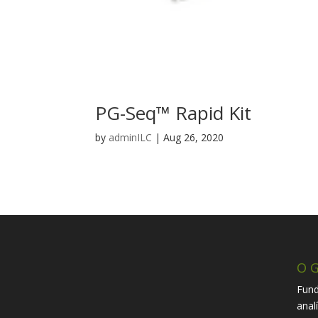
PG-Seq™ Rapid Kit
by
adminILC
|
Aug 26, 2020
O G
Fund
anal