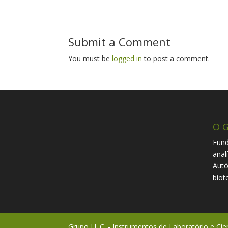
Submit a Comment
You must be
logged in
to post a comment.
O G
Fund
anal
Autó
biot
Grupo I.L.C. - Instrumentos de Laboratório e Cie