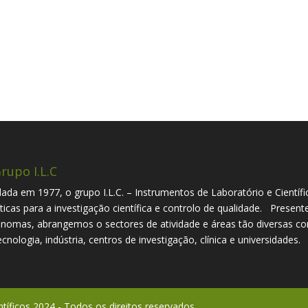
rupo I.L.C
ada em 1977, o grupo I.L.C. – Instrumentos de Laboratório e Científi
íticas para a investigação científica e controlo de qualidade. Presen
nomas, abrangemos o sectores de atividade e áreas tão diversas com
ecnologia, indústria, centros de investigação, clínica e universidades.
ntíficos 2024 - Todos os direitos reservados