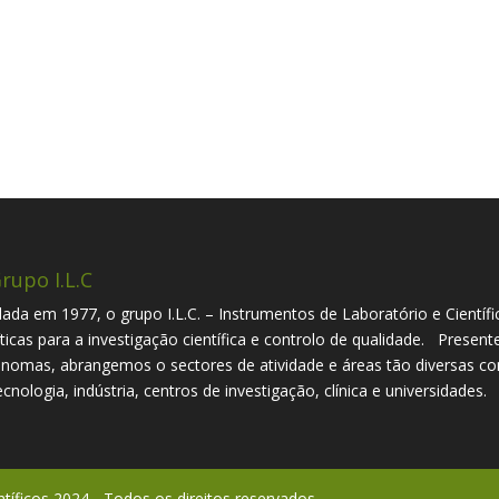
rupo I.L.C
ada em 1977, o grupo I.L.C. – Instrumentos de Laboratório e Científi
íticas para a investigação científica e controlo de qualidade. Presen
nomas, abrangemos o sectores de atividade e áreas tão diversas com
ecnologia, indústria, centros de investigação, clínica e universidades.
ntíficos 2024 - Todos os direitos reservados