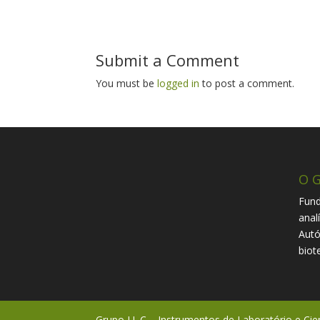
Submit a Comment
You must be
logged in
to post a comment.
O G
Fund
anal
Autó
biot
Grupo I.L.C. - Instrumentos de Laboratório e Cie