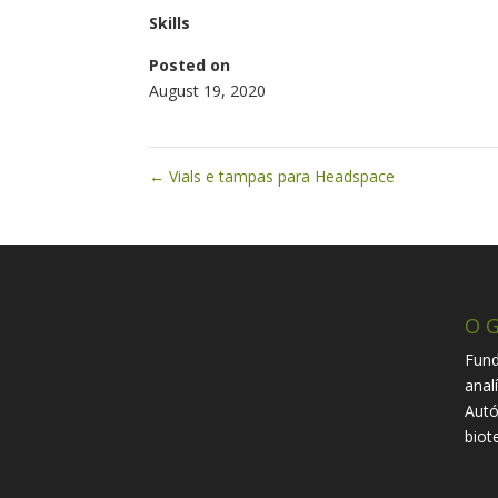
Skills
Posted on
August 19, 2020
←
Vials e tampas para Headspace
O G
Fund
anal
Autó
biot