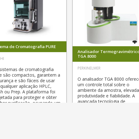
tema de Cromatografia PURE
Analisador Termogravimétric
TGA 8000
HI
PERKINELMER
sistemas de cromatografia
e são compactos, garantem a
O analisador TGA 8000 oferec
urança e são fáceis de usar
um controle total sobre o
qualquer aplicação HPLC,
ambiente da amostra, elevad
sh ou Prep. A plataforma foi
produtividade e fiabilidade. A
jetada para proteger e obter
avançada tecnologia de
hor purificação, ocupando um
hifenização, funciona
aço mais pequeno.
perfeitamente com FT-IR, MS,
GC-MS para uma melhor
LORAR
PDF
compreensão dos gases
envolvidos.