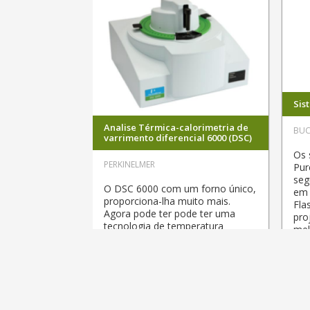
Sis
Analise Térmica-calorimetria de
BUC
varrimento diferencial 6000 (DSC)
Os 
PERKINELMER
Pur
seg
O DSC 6000 com um forno único,
em 
proporciona-lha muito mais.
Fla
Agora pode ter pode ter uma
pro
tecnologia de temperatura
mel
modular DSC (MTC-DSC), para
esp
uma interpretação mais simples
dos dados e novas capacidades
EXP
para o desenvolvimento de
produtos e resolução de
problemas.