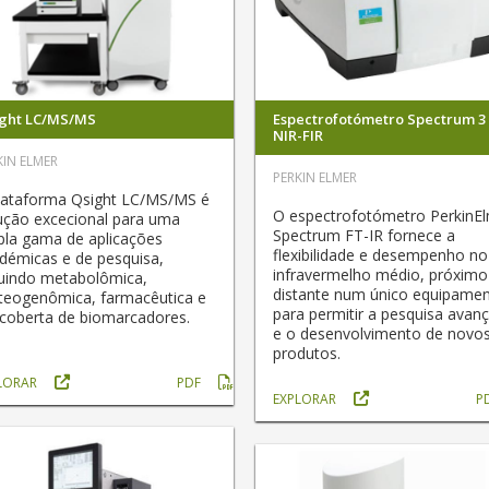
ght LC/MS/MS
Espectrofotómetro Spectrum 3
NIR-FIR
KIN ELMER
PERKIN ELMER
lataforma Qsight LC/MS/MS é
O espectrofotómetro PerkinE
ução excecional para uma
Spectrum FT-IR fornece a
la gama de aplicações
flexibilidade e desempenho no
démicas e de pesquisa,
infravermelho médio, próximo
luindo metabolômica,
distante num único equipamen
teogenômica, farmacêutica e
para permitir a pesquisa avan
coberta de biomarcadores.
e o desenvolvimento de novo
produtos.
LORAR
PDF
EXPLORAR
P