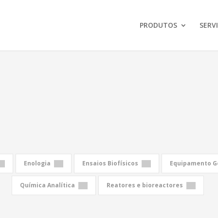
PRODUTOS
SERV
Enologia
Ensaios Biofísicos
Equipamento Ge
Química Analítica
Reatores e bioreactores