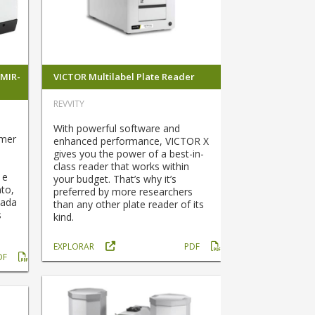
 MIR-
VICTOR Multilabel Plate Reader
REVVITY
With powerful software and
lmer
enhanced performance, VICTOR X
gives you the power of a best-in-
class reader that works within
 e
your budget. That’s why it’s
to,
preferred by more researchers
çada
than any other plate reader of its
s
kind.
EXPLORAR
PDF
DF