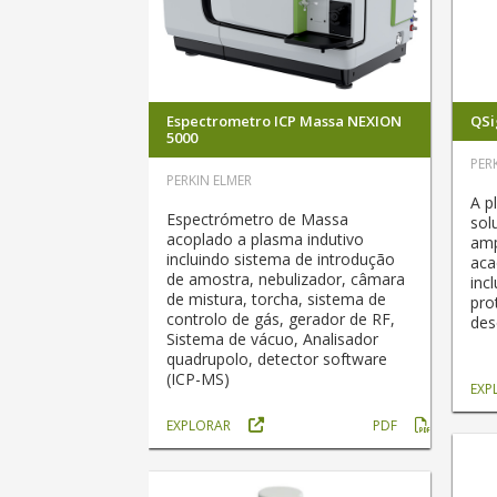
QSi
Espectrometro ICP Massa NEXION
5000
PER
PERKIN ELMER
A p
Espectrómetro de Massa
sol
acoplado a plasma indutivo
amp
incluindo sistema de introdução
aca
de amostra, nebulizador, câmara
inc
de mistura, torcha, sistema de
pro
controlo de gás, gerador de RF,
des
Sistema de vácuo, Analisador
quadrupolo, detector software
(ICP-MS)
EXP
EXPLORAR
PDF