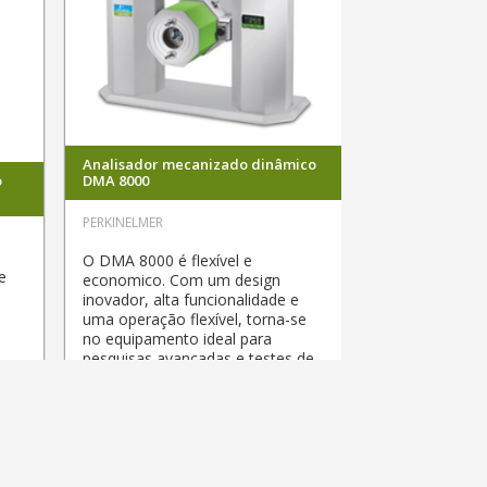
Analisador mecanizado dinâmico
o
DMA 8000
PERKINELMER
O DMA 8000 é flexível e
e
economico. Com um design
inovador, alta funcionalidade e
a
uma operação flexível, torna-se
no equipamento ideal para
pesquisas avançadas e testes de
qualidade de rotina, nas indústrias
de polímeros, compostos,
farmacêuticos e alimentícios.
EXPLORAR
PDF