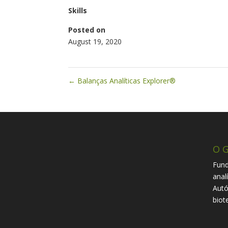
Skills
Posted on
August 19, 2020
←
Balanças Analíticas Explorer®
O G
Fund
anal
Autó
biot