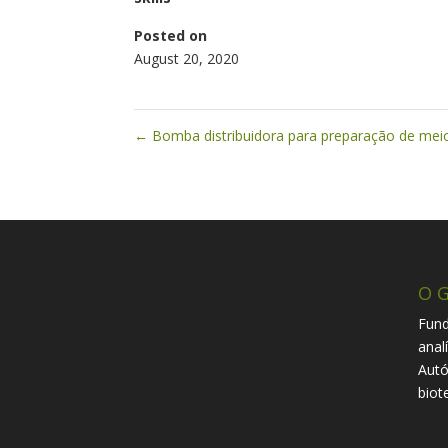
Posted on
August 20, 2020
←
Bomba distribuidora para preparação de meio
O G
Fund
anal
Autó
biot