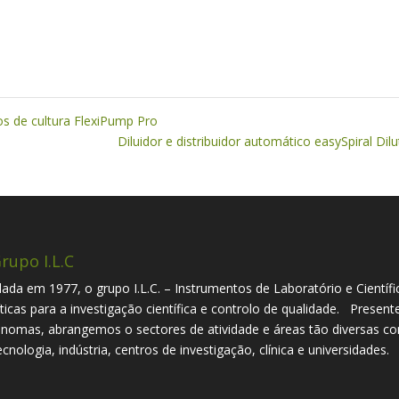
s de cultura FlexiPump Pro
Diluidor e distribuidor automático easySpiral Dil
rupo I.L.C
ada em 1977, o grupo I.L.C. – Instrumentos de Laboratório e Científi
íticas para a investigação científica e controlo de qualidade. Presen
nomas, abrangemos o sectores de atividade e áreas tão diversas com
ecnologia, indústria, centros de investigação, clínica e universidades.