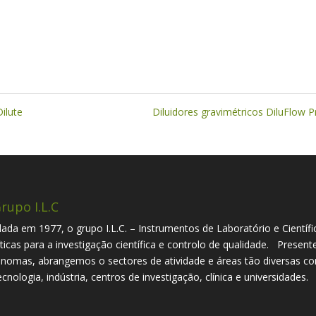
Dilute
Diluidores gravimétricos DiluFlow 
rupo I.L.C
ada em 1977, o grupo I.L.C. – Instrumentos de Laboratório e Científi
íticas para a investigação científica e controlo de qualidade. Presen
nomas, abrangemos o sectores de atividade e áreas tão diversas com
ecnologia, indústria, centros de investigação, clínica e universidades.