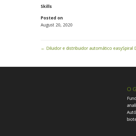
Skills
Posted on
August 20, 2020
←
Diluidor e distribuidor automático easySpiral 
O G
Fund
anal
Autó
biot